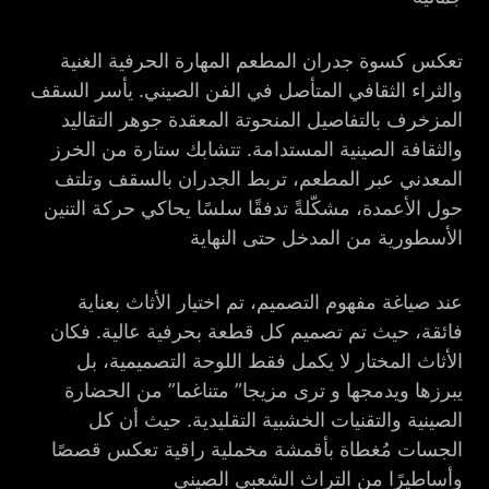
تعكس كسوة جدران المطعم المهارة الحرفية الغنية
والثراء الثقافي المتأصل في الفن الصيني. يأسر السقف
المزخرف بالتفاصيل المنحوتة المعقدة جوهر التقاليد
والثقافة الصينية المستدامة. تتشابك ستارة من الخرز
المعدني عبر المطعم، تربط الجدران بالسقف وتلتف
حول الأعمدة، مشكّلةً تدفقًا سلسًا يحاكي حركة التنين
الأسطورية من المدخل حتى النهاية
عند صياغة مفهوم التصميم، تم اختيار الأثاث بعناية
فائقة، حيث تم تصميم كل قطعة بحرفية عالية. فكان
الأثاث المختار لا يكمل فقط اللوحة التصميمية، بل
يبرزها ويدمجها و ترى مزيجا” متناغما” من الحضارة
الصينية والتقنيات الخشبية التقليدية. حيث أن كل
الجسات مُغطاة بأقمشة مخملية راقية تعكس قصصًا
وأساطيرًا من التراث الشعبي الصيني