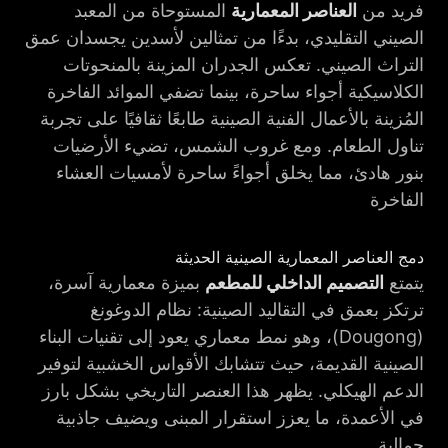
فريد من
العناصر المعمارية
المستوحاة من المعبد
الصيني التقليدي، بدءًا من تمثالين لأسدين يجسدان عمق
التراث الصيني. تعكس الجدران المزينة بالمنحوتات
الكلاسيكية أجواء ساحرة، بينما تضفي الموائد الفاخرة
المُزينة بالأعمال الفنية الصينية طابعًا ثقافيًا على تجربة
تناول الطعام. ومع غروب الشمس، تضيء الأرضيات
بنور هادئ، مما يخلق أجواءً ساحرة لأمسيات العشاء
الفاخرة
دمج العناصر المعمارية الصينية الحديثة
يتمتع
التصميم الداخلي للمطعم
بميزة معمارية آسرة،
ترتكز بعمق في التقاليد الصينية: نظام الدوغونغ
(Dougong)، وهو نمط معماري يعود إلى تقنيات البناء
الصينية القديمة، حيث تتشابك الأقواس الخشبية لتوفير
الدعم الهيكلي. يظهر هذا العنصر التاريخي بشكل بارز
في الأعمدة، ما يعزز استقرار المبنى ويضيف جاذبية
جمالية